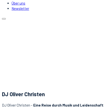
Über uns
Newsletter
Kalender
Lokale
Mitfahrgelegenheit
DJs & Acts
Über uns
Newsletter
Aktuelles
Kontakt
DJ Oliver Christen
DJ Oliver Christen –
Eine Reise durch Musik und Leidenschaft