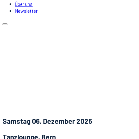
Über uns
Newsletter
Kalender
Lokale
Mitfahrgelegenheit
DJs & Acts
Über uns
Newsletter
Aktuelles
Kontakt
Samstag 06. Dezember 2025
Tanzlounge, Bern