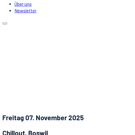
Über uns
Newsletter
Kalender
Lokale
Mitfahrgelegenheit
DJs & Acts
Über uns
Newsletter
Aktuelles
Kontakt
Freitag 07. November 2025
Chillout, Boswil