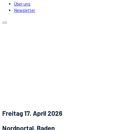
Über uns
Newsletter
Kalender
Lokale
Mitfahrgelegenheit
DJs & Acts
Über uns
Newsletter
Aktuelles
Kontakt
Freitag 17. April 2026
Nordportal, Baden