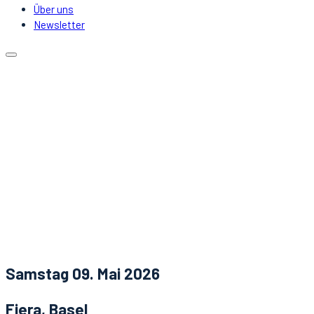
Über uns
Newsletter
Kalender
Lokale
Mitfahrgelegenheit
DJs & Acts
Über uns
Newsletter
Aktuelles
Kontakt
Samstag 09. Mai 2026
Fiera, Basel