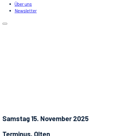
Über uns
Newsletter
Kalender
Lokale
Mitfahrgelegenheit
DJs & Acts
Über uns
Newsletter
Aktuelles
Kontakt
Samstag 15. November 2025
Terminus, Olten