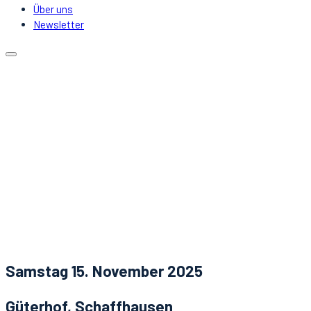
Über uns
Newsletter
Kalender
Lokale
Mitfahrgelegenheit
DJs & Acts
Über uns
Newsletter
Aktuelles
Kontakt
Samstag 15. November 2025
Güterhof, Schaffhausen