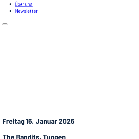
Über uns
Newsletter
Kalender
Lokale
Mitfahrgelegenheit
DJs & Acts
Über uns
Newsletter
Aktuelles
Kontakt
Freitag 16. Januar 2026
The Bandits, Tuggen