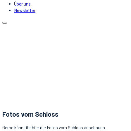
Über uns
Newsletter
Kalender
Lokale
Mitfahrgelegenheit
DJs & Acts
Über uns
Newsletter
Aktuelles
Kontakt
Fotos vom Schloss
Gerne könnt ihr hier die Fotos vom Schloss anschauen.