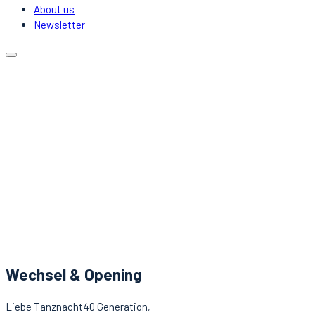
About us
Newsletter
Calendar
Locations
Carpooling
DJs & Acts
About us
Newsletter
News
Contact
Wechsel & Opening
Liebe Tanznacht40 Generation,