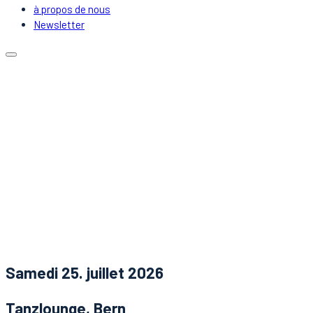
à propos de nous
Newsletter
Calendrier
Emplacements
Covoiturage
DJs & Artistes
à propos de nous
Newsletter
Nouvelles
Contact
Samedi 25. juillet 2026
Tanzlounge, Bern