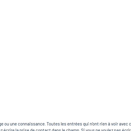
rage ou une connaissance. Toutes les entrées qui n'ont rien à voir av
 écrire la prise de contact dans le champ. Si vous ne voulez pas écr