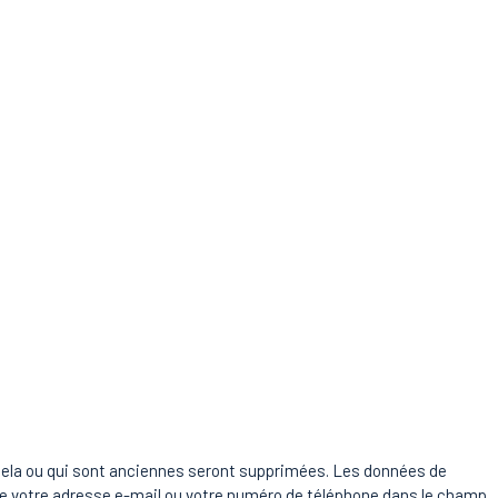
ec cela ou qui sont anciennes seront supprimées. Les données de
ire votre adresse e-mail ou votre numéro de téléphone dans le champ