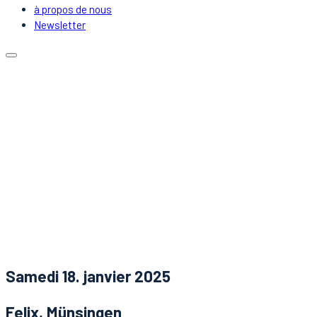
à propos de nous
Newsletter
Calendrier
Emplacements
Covoiturage
DJs & Artistes
à propos de nous
Newsletter
Nouvelles
Contact
Samedi 18. janvier 2025
Felix, Münsingen