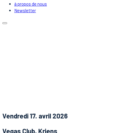
à propos de nous
Newsletter
Calendrier
Emplacements
Covoiturage
DJs & Artistes
à propos de nous
Newsletter
Nouvelles
Contact
Vendredi 17. avril 2026
Vegas Club, Kriens