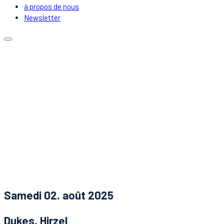
à propos de nous
Newsletter
Calendrier
Emplacements
Covoiturage
DJs & Artistes
à propos de nous
Newsletter
Nouvelles
Contact
Samedi 02. août 2025
Dukes, Hirzel