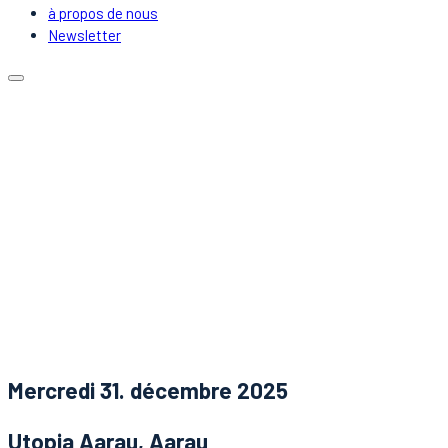
à propos de nous
Newsletter
Calendrier
Emplacements
Covoiturage
DJs & Artistes
à propos de nous
Newsletter
Nouvelles
Contact
Mercredi 31. décembre 2025
Utopia Aarau, Aarau