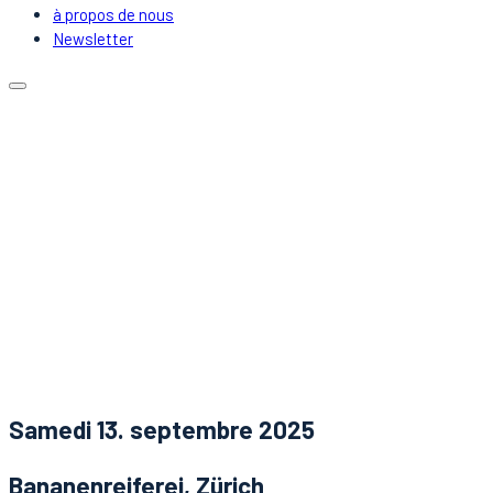
à propos de nous
Newsletter
Calendrier
Emplacements
Covoiturage
DJs & Artistes
à propos de nous
Newsletter
Nouvelles
Contact
Samedi 13. septembre 2025
Bananenreiferei, Zürich