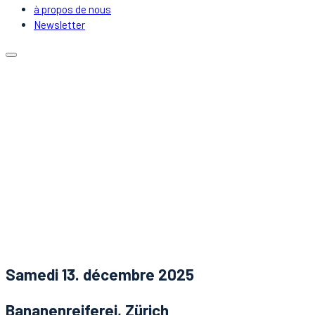
à propos de nous
Newsletter
Calendrier
Emplacements
Covoiturage
DJs & Artistes
à propos de nous
Newsletter
Nouvelles
Contact
Samedi 13. décembre 2025
Bananenreiferei, Zürich