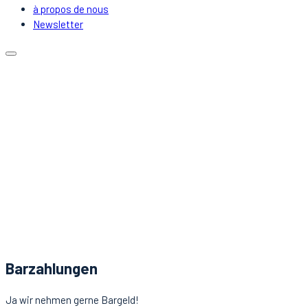
à propos de nous
Newsletter
Calendrier
Emplacements
Covoiturage
DJs & Artistes
à propos de nous
Newsletter
Nouvelles
Contact
Barzahlungen
Ja wir nehmen gerne Bargeld!