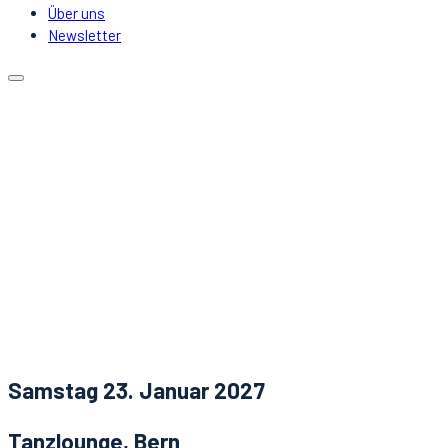
Über uns
Newsletter
Kalender
Lokale
Mitfahrgelegenheit
DJs & Acts
Über uns
Newsletter
Aktuelles
Kontakt
Samstag 23. Januar 2027
Tanzlounge, Bern