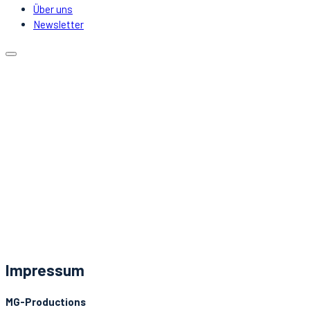
Über uns
Newsletter
Kalender
Lokale
Mitfahrgelegenheit
DJs & Acts
Über uns
Newsletter
Aktuelles
Kontakt
Impressum
MG-Productions