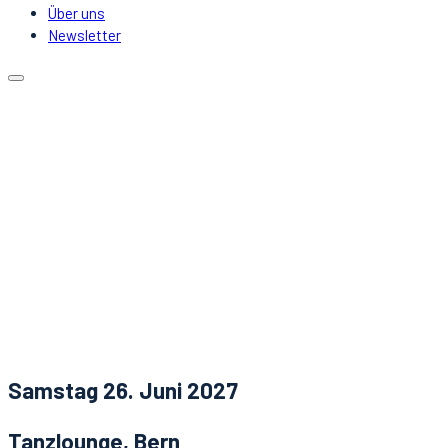
Über uns
Newsletter
Kalender
Lokale
Mitfahrgelegenheit
DJs & Acts
Über uns
Newsletter
Aktuelles
Kontakt
Samstag 26. Juni 2027
Tanzlounge, Bern