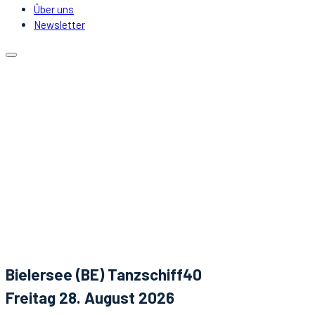
Über uns
Newsletter
Kalender
Lokale
Mitfahrgelegenheit
DJs & Acts
Über uns
Newsletter
Aktuelles
Kontakt
Bielersee (BE) Tanzschiff40
Freitag 28. August 2026