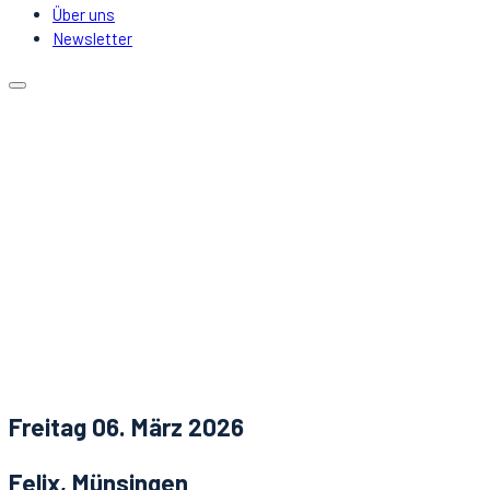
Über uns
Newsletter
Kalender
Lokale
Mitfahrgelegenheit
DJs & Acts
Über uns
Newsletter
Aktuelles
Kontakt
Freitag 06. März 2026
Felix, Münsingen