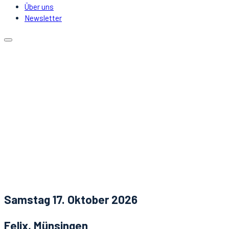
Über uns
Newsletter
Kalender
Lokale
Mitfahrgelegenheit
DJs & Acts
Über uns
Newsletter
Aktuelles
Kontakt
Samstag 17. Oktober 2026
Felix, Münsingen