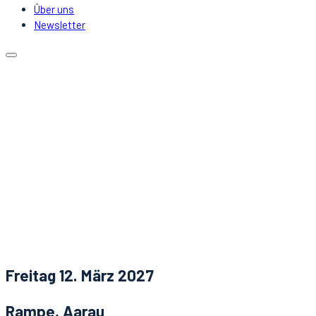
Über uns
Newsletter
Kalender
Lokale
Mitfahrgelegenheit
DJs & Acts
Über uns
Newsletter
Aktuelles
Kontakt
Freitag 12. März 2027
Rampe, Aarau