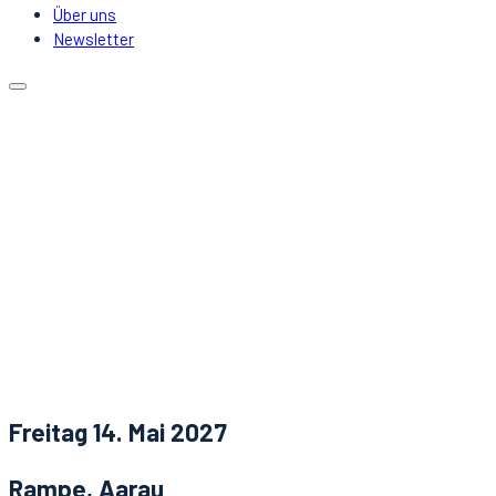
Über uns
Newsletter
Kalender
Lokale
Mitfahrgelegenheit
DJs & Acts
Über uns
Newsletter
Aktuelles
Kontakt
Freitag 14. Mai 2027
Rampe, Aarau