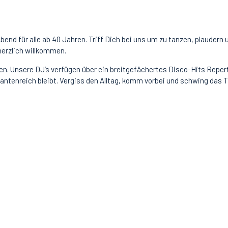
d für alle ab 40 Jahren. Triff Dich bei uns um zu tanzen, plaudern un
 herzlich willkommen.
n. Unsere DJ’s verfügen über ein breitgefächertes Disco-Hits Repertoi
riantenreich bleibt. Vergiss den Alltag, komm vorbei und schwing das 