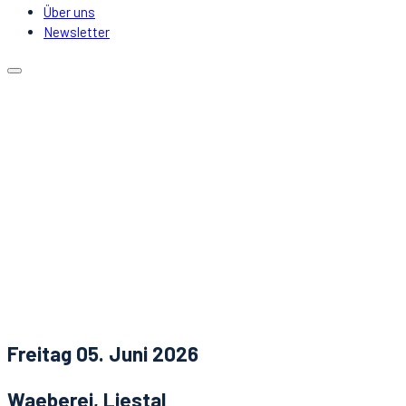
Über uns
Newsletter
Kalender
Lokale
Mitfahrgelegenheit
DJs & Acts
Über uns
Newsletter
Aktuelles
Kontakt
Freitag 05. Juni 2026
Waeberei, Liestal