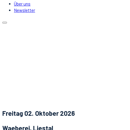
Über uns
Newsletter
Kalender
Lokale
Mitfahrgelegenheit
DJs & Acts
Über uns
Newsletter
Aktuelles
Kontakt
Freitag 02. Oktober 2026
Waeberei, Liestal