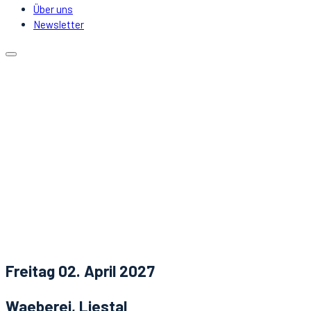
Über uns
Newsletter
Kalender
Lokale
Mitfahrgelegenheit
DJs & Acts
Über uns
Newsletter
Aktuelles
Kontakt
Freitag 02. April 2027
Waeberei, Liestal