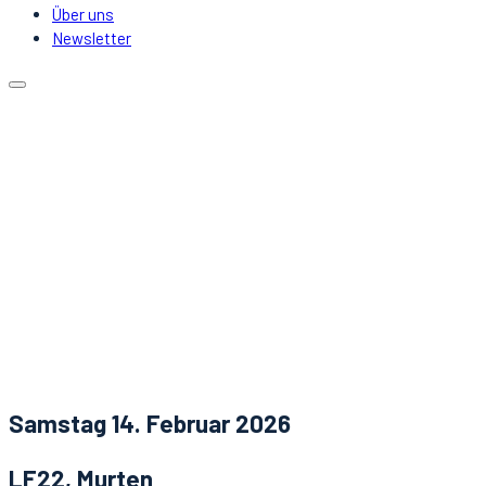
Über uns
Newsletter
Kalender
Lokale
Mitfahrgelegenheit
DJs & Acts
Über uns
Newsletter
Aktuelles
Kontakt
Samstag 14. Februar 2026
LF22, Murten