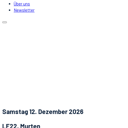
Über uns
Newsletter
Kalender
Lokale
Mitfahrgelegenheit
DJs & Acts
Über uns
Newsletter
Aktuelles
Kontakt
Samstag 12. Dezember 2026
LF22, Murten