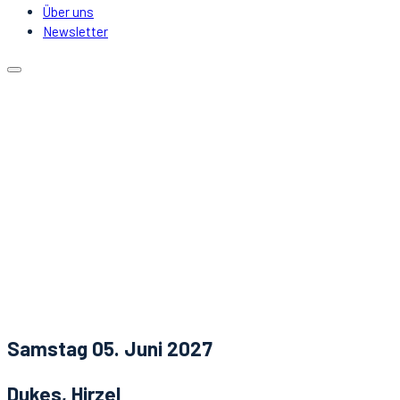
Über uns
Newsletter
Kalender
Lokale
Mitfahrgelegenheit
DJs & Acts
Über uns
Newsletter
Aktuelles
Kontakt
Samstag 05. Juni 2027
Dukes, Hirzel