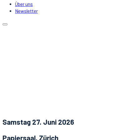
Über uns
Newsletter
Kalender
Lokale
Mitfahrgelegenheit
DJs & Acts
Über uns
Newsletter
Aktuelles
Kontakt
Samstag 27. Juni 2026
Papiersaal, Zürich