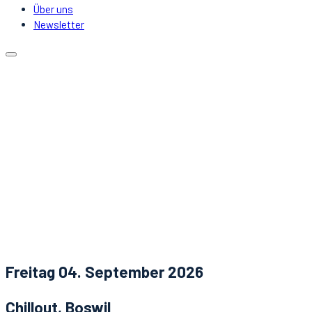
Über uns
Newsletter
Kalender
Lokale
Mitfahrgelegenheit
DJs & Acts
Über uns
Newsletter
Aktuelles
Kontakt
Freitag 04. September 2026
Chillout, Boswil