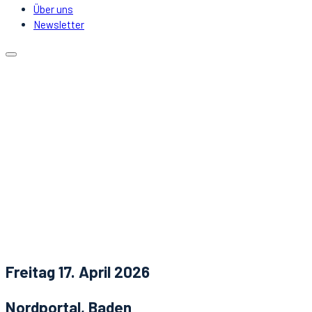
Über uns
Newsletter
Kalender
Lokale
Mitfahrgelegenheit
DJs & Acts
Über uns
Newsletter
Aktuelles
Kontakt
Freitag 17. April 2026
Nordportal, Baden