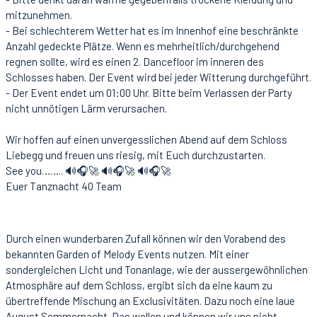
mitzunehmen.
- Bei schlechterem Wetter hat es im Innenhof eine beschränkte
Anzahl gedeckte Plätze. Wenn es mehrheitlich/durchgehend
regnen sollte, wird es einen 2. Dancefloor im inneren des
Schlosses haben. Der Event wird bei jeder Witterung durchgeführt.
- Der Event endet um 01:00 Uhr. Bitte beim Verlassen der Party
nicht unnötigen Lärm verursachen.
Wir hoffen auf einen unvergesslichen Abend auf dem Schloss
Liebegg und freuen uns riesig, mit Euch durchzustarten.
See you…….. 🔊🎧🚀 🔊🎧🚀 🔊🎧🚀
Euer Tanznacht 40 Team
Durch einen wunderbaren Zufall können wir den Vorabend des
bekannten Garden of Melody Events nutzen. Mit einer
sondergleichen Licht und Tonanlage, wie der aussergewöhnlichen
Atmosphäre auf dem Schloss, ergibt sich da eine kaum zu
übertreffende Mischung an Exclusivitäten. Dazu noch eine laue
August Sommernacht. Das wollen und können wir uns nicht