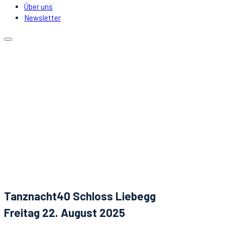
Über uns
Newsletter
Kalender
Lokale
Mitfahrgelegenheit
DJs & Acts
Über uns
Newsletter
Aktuelles
Kontakt
Tanznacht40 Schloss Liebegg
Freitag 22. August 2025