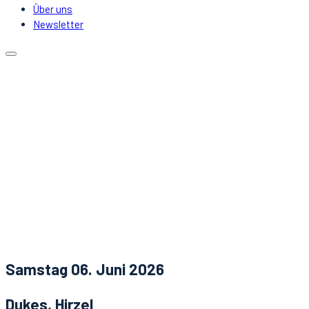
Über uns
Newsletter
Kalender
Lokale
Mitfahrgelegenheit
DJs & Acts
Über uns
Newsletter
Aktuelles
Kontakt
Samstag 06. Juni 2026
Dukes, Hirzel