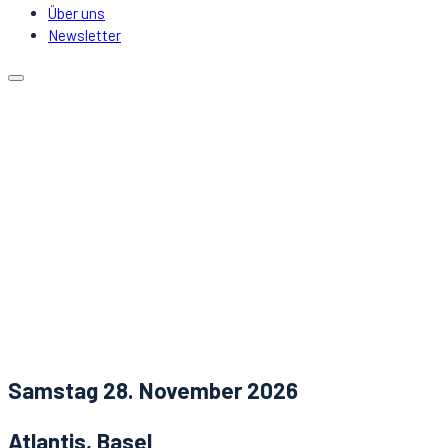
Über uns
Newsletter
Kalender
Lokale
Mitfahrgelegenheit
DJs & Acts
Über uns
Newsletter
Aktuelles
Kontakt
Samstag 28. November 2026
Atlantis, Basel