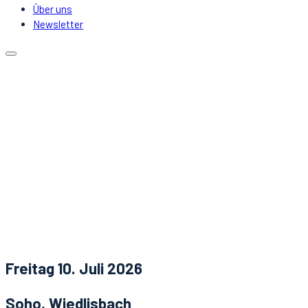
Über uns
Newsletter
Kalender
Lokale
Mitfahrgelegenheit
DJs & Acts
Über uns
Newsletter
Aktuelles
Kontakt
Freitag 10. Juli 2026
Soho, Wiedlisbach